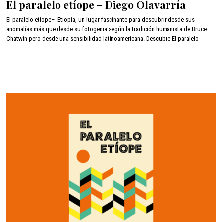
El paralelo etíope – Diego Olavarría
r
i
El paralelo etíope– Etiopía, un lugar fascinante para descubrir desde sus
l
anomalías más que desde su fotogenia según la tradición humanista de Bruce
1
Chatwin pero desde una sensibilidad latinoamericana. Descubre El paralelo
2
,
2
0
2
2