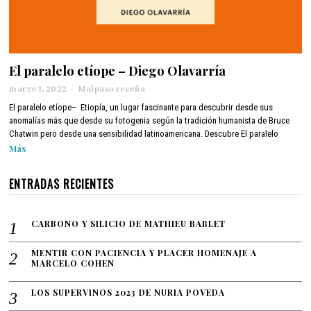
El paralelo etíope – Diego Olavarría
marzo 1, 2022
a
Malpaso reseña
b
El paralelo etíope– Etiopía, un lugar fascinante para descubrir desde sus
r
anomalías más que desde su fotogenia según la tradición humanista de Bruce
i
Chatwin pero desde una sensibilidad latinoamericana. Descubre El paralelo
l
Más
1
2
,
ENTRADAS RECIENTES
2
0
2
CARBONO Y SILICIO DE MATHIEU BABLET
2
MENTIR CON PACIENCIA Y PLACER HOMENAJE A
MARCELO COHEN
LOS SUPERVINOS 2023 DE NURIA POVEDA