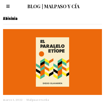
BLOG | MALPASO Y CÍA
Abisinia
marzo 1, 2022
a
Malpaso reseña
b