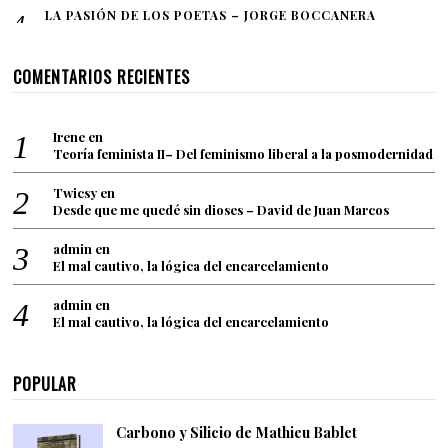
LA PASIÓN DE LOS POETAS – JORGE BOCCANERA
COMENTARIOS RECIENTES
Irene
en
Teoría feminista II– Del feminismo liberal a la posmodernidad
Twicsy
en
Desde que me quedé sin dioses – David de Juan Marcos
admin
en
El mal cautivo, la lógica del encarcelamiento
admin
en
El mal cautivo, la lógica del encarcelamiento
POPULAR
Carbono y Silicio de Mathieu Bablet