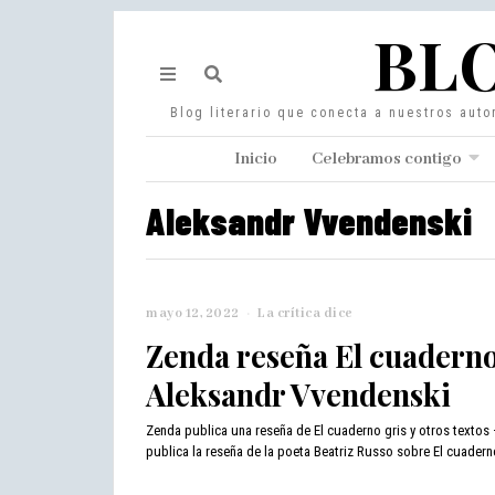
BLO
Blog literario que conecta a nuestros auto
Inicio
Celebramos contigo
Aleksandr Vvendenski
mayo 12, 2022
j
La crítica dice
u
Zenda reseña El cuaderno 
n
i
Aleksandr Vvendenski
o
6
Zenda publica una reseña de El cuaderno gris y otros textos 
,
publica la reseña de la poeta Beatriz Russo sobre El cuaderno
2
0
2