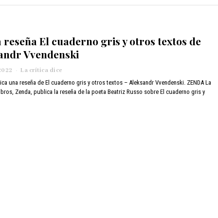
 reseña El cuaderno gris y otros textos de
andr Vvendenski
2022
j
La crítica dice
u
ica una reseña de El cuaderno gris y otros textos – Aleksandr Vvendenski. ZENDA La
n
libros, Zenda, publica la reseña de la poeta Beatriz Russo sobre El cuaderno gris y
i
o
6
,
2
0
2
2