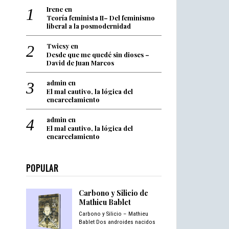
Irene
en
Teoría feminista II– Del feminismo
liberal a la posmodernidad
Twicsy
en
Desde que me quedé sin dioses –
David de Juan Marcos
admin
en
El mal cautivo, la lógica del
encarcelamiento
admin
en
El mal cautivo, la lógica del
encarcelamiento
POPULAR
Carbono y Silicio de
Mathieu Bablet
Carbono y Silicio – Mathieu
Bablet Dos androides nacidos