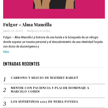
Fulgor – Alma Mancilla
junio 15, 2022
j
Malpaso reseña
u
Fulgor – Alma Mancilla La historia de una huida a la búsqueda de un refugio
n
donde superar un trauma personal y el descubrimiento de una identidad forjada
i
con dosis de alucinógenos y
o
Más
2
1
,
ENTRADAS RECIENTES
2
0
2
CARBONO Y SILICIO DE MATHIEU BABLET
2
MENTIR CON PACIENCIA Y PLACER HOMENAJE A
MARCELO COHEN
LOS SUPERVINOS 2023 DE NURIA POVEDA