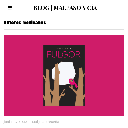
BLOG | MALPASO Y CÍA
Autores mexicanos
junio 15, 2022
j
Malpaso reseña
u