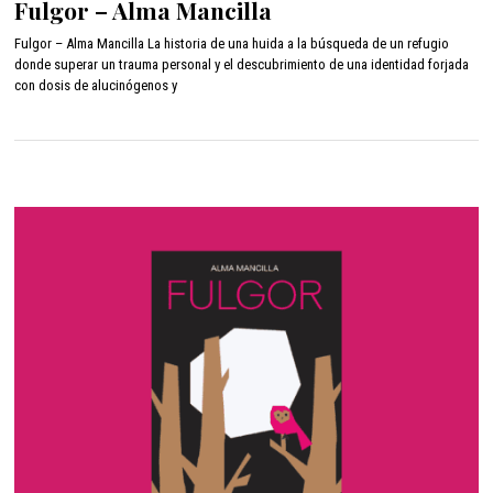
Fulgor – Alma Mancilla
n
i
Fulgor – Alma Mancilla La historia de una huida a la búsqueda de un refugio
o
donde superar un trauma personal y el descubrimiento de una identidad forjada
2
con dosis de alucinógenos y
1
,
2
0
2
2