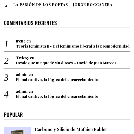
LA PASIÓN DE LOS POETAS – JORGE BOCCANERA
COMENTARIOS RECIENTES
Irene
en
Teoría feminista II– Del feminismo liberal a la posmodernidad
Twicsy
en
Desde que me quedé sin dioses – David de Juan Marcos
admin
en
El mal cautivo, la lógica del encarcelamiento
admin
en
El mal cautivo, la lógica del encarcelamiento
POPULAR
Carbono y Silicio de Mathieu Bablet