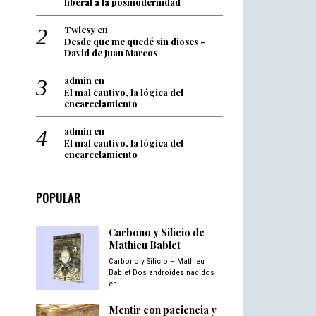
liberal a la posmodernidad
Twicsy
en
Desde que me quedé sin dioses –
David de Juan Marcos
admin
en
El mal cautivo, la lógica del
encarcelamiento
admin
en
El mal cautivo, la lógica del
encarcelamiento
POPULAR
Carbono y Silicio de
Mathieu Bablet
Carbono y Silicio – Mathieu
Bablet Dos androides nacidos
en
Mentir con paciencia y