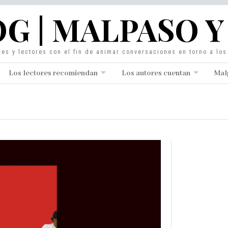
G | MALPASO Y
res y lectores con el fin de animar conversaciones en torno a lo
Los lectores recomiendan
Los autores cuentan
Mal