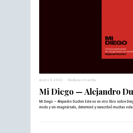
mayo 6, 2022
m
Malpaso reseña
a
Mi Diego — Alejandro Du
y
o
Mi Diego — Alejandro Duchini Este no es otro libro sobre Di
6
,
modo y sin imaginárselo, determinó y reescribió́ muchas vidas
2
0
2
2