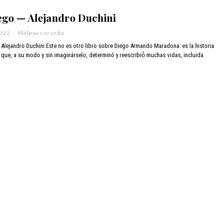
ego — Alejandro Duchini
2022
m
Malpaso reseña
a
Alejandro Duchini Este no es otro libro sobre Diego Armando Maradona: es la historia
y
que, a su modo y sin imaginárselo, determinó y reescribió́ muchas vidas, incluida
o
6
,
2
0
2
2