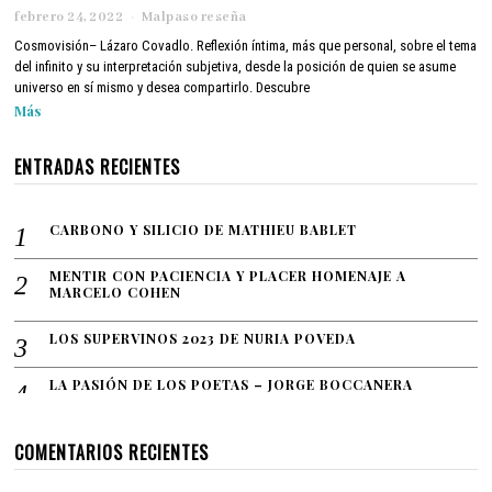
febrero 24, 2022
a
Malpaso reseña
b
Cosmovisión– Lázaro Covadlo. Reflexión íntima, más que personal, sobre el tema
r
del infinito y su interpretación subjetiva, desde la posición de quien se asume
i
universo en sí mismo y desea compartirlo. Descubre
l
Más
1
2
,
ENTRADAS RECIENTES
2
0
2
CARBONO Y SILICIO DE MATHIEU BABLET
2
MENTIR CON PACIENCIA Y PLACER HOMENAJE A
MARCELO COHEN
LOS SUPERVINOS 2023 DE NURIA POVEDA
LA PASIÓN DE LOS POETAS – JORGE BOCCANERA
COMENTARIOS RECIENTES