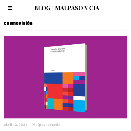
BLOG | MALPASO Y CÍA
cosmovisión
abril 12, 2022
a
Malpaso reseña
b