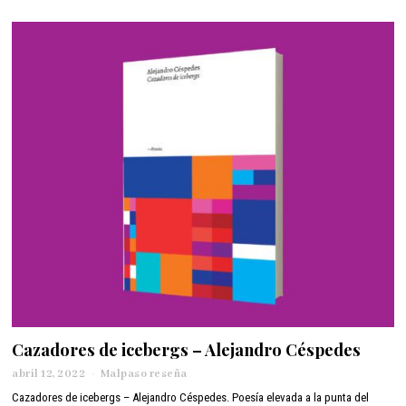
1
2
,
2
0
2
2
Cazadores de icebergs – Alejandro Céspedes
abril 12, 2022
a
Malpaso reseña
b
Cazadores de icebergs – Alejandro Céspedes. Poesía elevada a la punta del