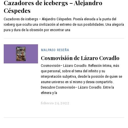
Cazadores de icebergs – Alejandro
r
Céspedes
i
l
Cazadores de icebergs – Alejandro Céspedes. Poesía elevada a la punta del
1
iceberg que oculta una civilización al extremo de sus posibilidades. Una alegoría
2
pura y dura de la obsesión por encontrar una
,
2
0
2
MALPASO RESEÑA
2
Cosmovisión de Lázaro Covadlo
Cosmovisión– Lázaro Covadlo. Reflexión íntima, más
que personal, sobre el tema del infinito y su
interpretación subjetiva, desde la posición de quien se
asume universo en sí mismo y desea compartirlo.
Descubre Cosmovisión– Lázaro Covadlo. Entre la
efimera y la
febrero 24, 2022
a
b
r
i
l