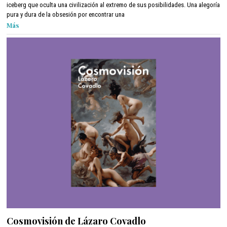
r
iceberg que oculta una civilización al extremo de sus posibilidades. Una alegoría
i
pura y dura de la obsesión por encontrar una
l
Más
1
2
,
2
0
2
2
Cosmovisión de Lázaro Covadlo