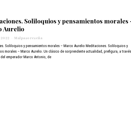
aciones. Soliloquios y pensamientos morales 
 Aurelio
, 2022
f
Malpaso reseña
e
es. Soliloquios y pensamientos morales – Marco Aurelio Meditaciones. Soliloquios y
b
s morales – Marco Aurelio. Un clásico de sorprendente actualidad, prefigura, a travé
r
a del emperador Marco Antonio, de
e
r
o
9
,
2
0
2
2