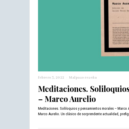
febrero 3, 2022
f
Malpaso reseña
e
Meditaciones. Soliloquio
b
r
– Marco Aurelio
e
r
Meditaciones. Soliloquios y pensamientos morales – Marco A
o
Marco Aurelio. Un clásico de sorprendente actualidad, prefig
9
,
2