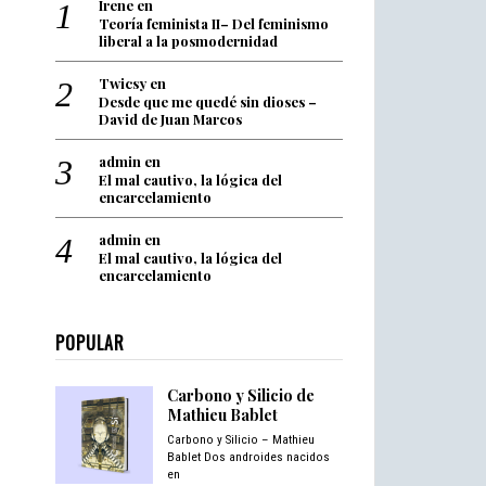
Irene
en
Teoría feminista II– Del feminismo
liberal a la posmodernidad
Twicsy
en
Desde que me quedé sin dioses –
David de Juan Marcos
admin
en
El mal cautivo, la lógica del
encarcelamiento
admin
en
El mal cautivo, la lógica del
encarcelamiento
POPULAR
Carbono y Silicio de
Mathieu Bablet
Carbono y Silicio – Mathieu
Bablet Dos androides nacidos
en