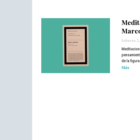
0
2
2
Medit
Marco
febrero 3
Meditacion
pensamiento
de la figur
Más