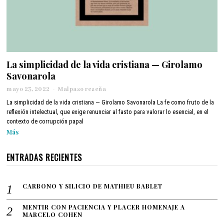
La simplicidad de la vida cristiana — Girolamo
Savonarola
mayo 23, 2022
m
Malpaso reseña
a
La simplicidad de la vida cristiana — Girolamo Savonarola La fe como fruto de la
y
reflexión intelectual, que exige renunciar al fasto para valorar lo esencial, en el
o
contexto de corrupción papal
2
Más
4
,
2
ENTRADAS RECIENTES
0
2
2
CARBONO Y SILICIO DE MATHIEU BABLET
MENTIR CON PACIENCIA Y PLACER HOMENAJE A
MARCELO COHEN