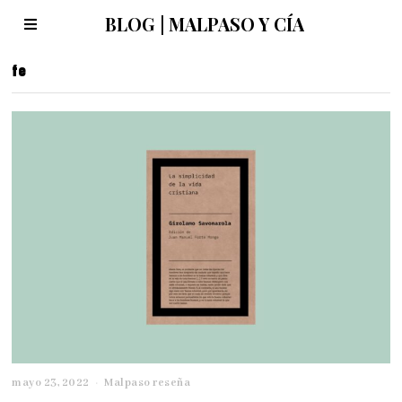
BLOG | MALPASO Y CÍA
fe
mayo 23, 2022
m
Malpaso reseña
a