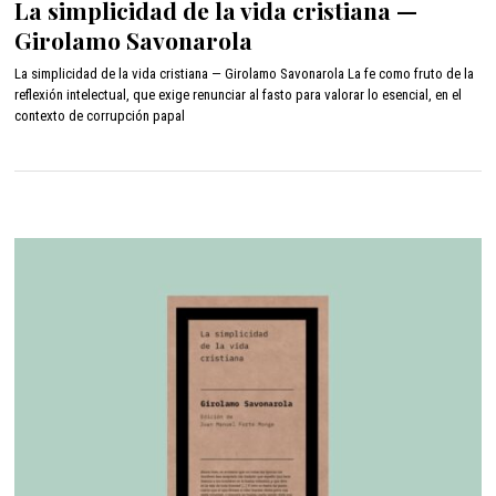
La simplicidad de la vida cristiana —
y
Girolamo Savonarola
o
2
La simplicidad de la vida cristiana — Girolamo Savonarola La fe como fruto de la
4
reflexión intelectual, que exige renunciar al fasto para valorar lo esencial, en el
,
contexto de corrupción papal
2
0
2
2