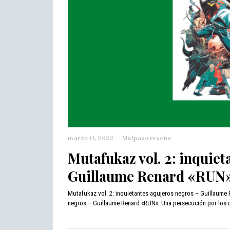
marzo 11, 2022
m
Malpaso reseña
a
Mutafukaz vol. 2: inquiet
r
z
Guillaume Renard «RUN
o
1
Mutafukaz vol. 2: inquietantes agujeros negros – Guillaume 
1
negros – Guillaume Renard «RUN». Una persecución por los ca
,
2
0