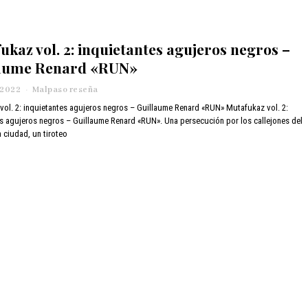
ukaz vol. 2: inquietantes agujeros negros –
laume Renard «RUN»
 2022
m
Malpaso reseña
a
vol. 2: inquietantes agujeros negros – Guillaume Renard «RUN» Mutafukaz vol. 2:
r
es agujeros negros – Guillaume Renard «RUN». Una persecución por los callejones del
z
a ciudad, un tiroteo
o
1
1
,
2
0
2
2