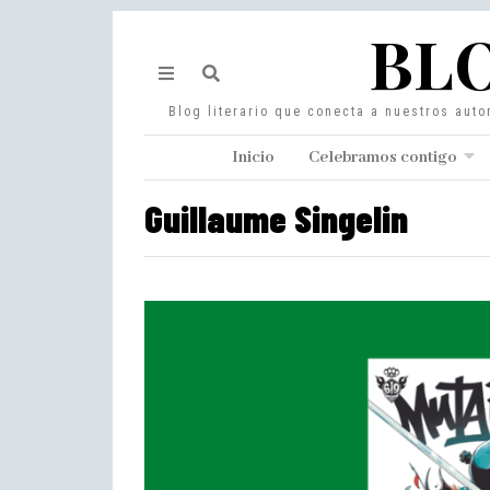
BLO
Blog literario que conecta a nuestros auto
Inicio
Celebramos contigo
Guillaume Singelin