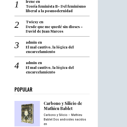
Irene
en
Teoría feminista II– Del feminismo
liberal a la posmodernidad
Twicsy
en
Desde que me quedé sin dioses –
David de Juan Marcos
admin
en
El mal cautivo, la lógica del
encarcelamiento
admin
en
El mal cautivo, la lógica del
encarcelamiento
POPULAR
Carbono y Silicio de
Mathieu Bablet
Carbono y Silicio – Mathieu
Bablet Dos androides nacidos
en