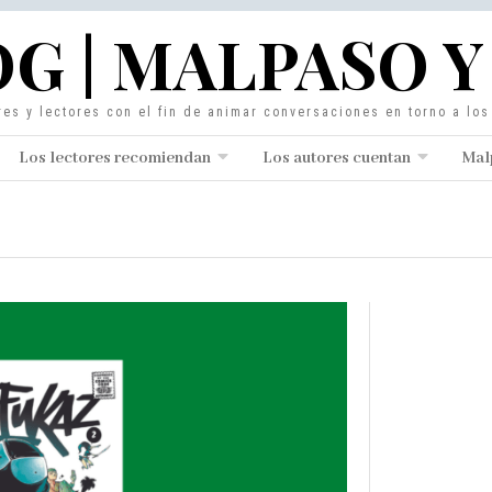
G | MALPASO Y
res y lectores con el fin de animar conversaciones en torno a lo
Los lectores recomiendan
Los autores cuentan
Mal