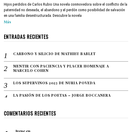
c
Hijos perdidos de Carlos Rubio Una novela conmovedora sobre el conflicto de la
t
paternidad no deseada, el abandono y el perdón como posibilidad de salvación
u
en una familia desestructurada. Descubre la novela
b
Más
r
e
8
ENTRADAS RECIENTES
,
2
0
CARBONO Y SILICIO DE MATHIEU BABLET
2
1
MENTIR CON PACIENCIA Y PLACER HOMENAJE A
MARCELO COHEN
LOS SUPERVINOS 2023 DE NURIA POVEDA
LA PASIÓN DE LOS POETAS – JORGE BOCCANERA
COMENTARIOS RECIENTES
Irene
en