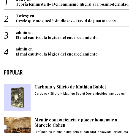
Teoría feminista II– Del feminismo liberal a la posmodernidad
Twicsy
en
Desde que me quedé sin dioses – David de Juan Marcos
admin
en
El mal cautivo, la lógica del encarcelamiento
admin
en
El mal cautivo, la lógica del encarcelamiento
POPULAR
Carbono y Silicio de Mathieu Bablet
Carbono y Silicio – Mathieu Bablet Dos androides nacidos en
Mentir con paciencia y placer homenaje a
Marcelo Cohen
Profunda es la huella que dejó el narrador, ensayista, articulista