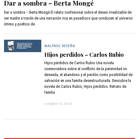
Dar a sombra – Berta Mongé
n
i
Dar a sombra – Berta Mongé El relato confesional sobre el deseo irrealizable de
o
ser madre a través de una narración rica en pasadizos que conducen al universo
1
íntimo y poético de
5
,
2
0
MALPASO RESEÑA
2
Hijos perdidos – Carlos Rubio
2
Hijos perdidos de Carlos Rubio Una novela
conmovedora sobre el conflicto de la paternidad no
deseada, el abandono y el perdón como posibilidad de
salvación en una familia desestructurada. Descubre la
novela de Carlos Rubio, Hijos perdidos. Retrato de
familia
octubre 6, 2021
o
c
t
u
b
r
e