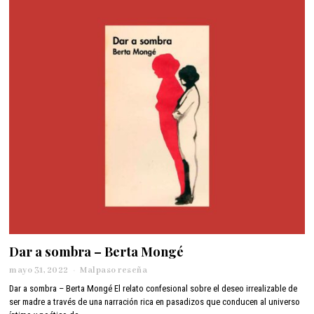
8
,
2
0
2
1
Dar a sombra – Berta Mongé
mayo 31, 2022
j
Malpaso reseña
u
Dar a sombra – Berta Mongé El relato confesional sobre el deseo irrealizable de
n
ser madre a través de una narración rica en pasadizos que conducen al universo
i