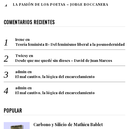
LA PASIÓN DE LOS POETAS – JORGE BOCCANERA
COMENTARIOS RECIENTES
Irene
en
Teoría feminista II– Del feminismo liberal a la posmodernidad
Twicsy
en
Desde que me quedé sin dioses – David de Juan Marcos
admin
en
El mal cautivo, la lógica del encarcelamiento
admin
en
El mal cautivo, la lógica del encarcelamiento
POPULAR
Carbono y Silicio de Mathieu Bablet