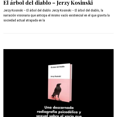
El árbol del diablo – Jerzy Kosinski
r
i
Jerzy Kosinski – El árbol del diablo Jerzy Kosinski – El árbol del diablo, la
l
narración visionaria que anticipa el mismo vacío existencial en el que gravita la
1
sociedad actual atrapada en la
2
,
2
0
2
2