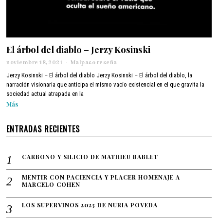
El árbol del diablo – Jerzy Kosinski
noviembre 18, 2021
a
Malpaso reseña
b
Jerzy Kosinski – El árbol del diablo Jerzy Kosinski – El árbol del diablo, la
r
narración visionaria que anticipa el mismo vacío existencial en el que gravita la
i
sociedad actual atrapada en la
l
Más
1
2
,
ENTRADAS RECIENTES
2
0
2
CARBONO Y SILICIO DE MATHIEU BABLET
2
MENTIR CON PACIENCIA Y PLACER HOMENAJE A
MARCELO COHEN
LOS SUPERVINOS 2023 DE NURIA POVEDA