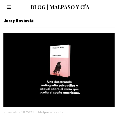
BLOG | MALPASO Y CÍA
Jerzy Kosinski
noviembre 18, 2021
a
Malpaso reseña
b