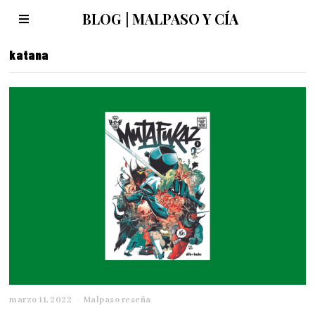
BLOG | MALPASO Y CÍA
katana
marzo 11, 2022
m
Malpaso reseña
a