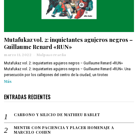
Mutafukaz vol. 2: inquietantes agujeros negros –
Guillaume Renard «RUN»
marzo 11, 2022
m
Malpaso reseña
a
Mutafukaz vol. 2: inquietantes agujeros negros – Guillaume Renard «RUN»
r
Mutafukaz vol. 2: inquietantes agujeros negros – Guillaume Renard «RUN». Una
z
persecución por los callejones del centro de la ciudad, un tiroteo
o
Más
1
1
,
ENTRADAS RECIENTES
2
0
2
CARBONO Y SILICIO DE MATHIEU BABLET
2
MENTIR CON PACIENCIA Y PLACER HOMENAJE A
MARCELO COHEN