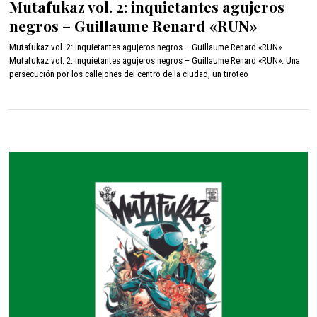
Mutafukaz vol. 2: inquietantes agujeros
r
negros – Guillaume Renard «RUN»
z
o
Mutafukaz vol. 2: inquietantes agujeros negros – Guillaume Renard «RUN»
1
Mutafukaz vol. 2: inquietantes agujeros negros – Guillaume Renard «RUN». Una
1
persecución por los callejones del centro de la ciudad, un tiroteo
,
2
0
2
2