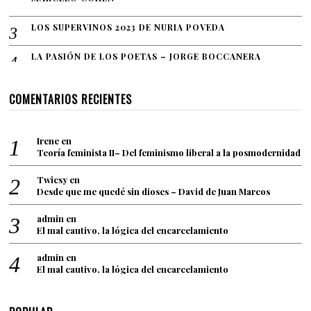
LOS SUPERVINOS 2023 DE NURIA POVEDA
LA PASIÓN DE LOS POETAS – JORGE BOCCANERA
COMENTARIOS RECIENTES
Irene
en
Teoría feminista II– Del feminismo liberal a la posmodernidad
Twicsy
en
Desde que me quedé sin dioses – David de Juan Marcos
admin
en
El mal cautivo, la lógica del encarcelamiento
admin
en
El mal cautivo, la lógica del encarcelamiento