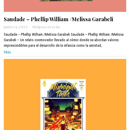
Saudade – Phellip William /Melissa Garabeli
junio 14, 2022
j
Malpaso reseña
u
Saudade – Phellip William /Melissa Garabeli Saudade – Phellip William /Melissa
n
Garabeli – Un relato conmovedor llevado al cómic donde se abordan valores
i
imprescindibles para el desarrollo de la infancia como la amistad,
o
Más
1
7
,
2
0
2
2