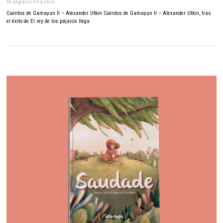
Malpaso reseña
r
o
Cuentos de Gamayun II – Alexander Utkin Cuentos de Gamayun II – Alexander Utkin, tras
1
el éxito de El rey de los pájaros llega
1
,
2
0
2
2