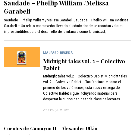
Saudade – Phellip William /Melissa
n
Garabeli
i
o
Saudade – Phellip William /Melissa Garabeli Saudade – Phellip William /Melissa
1
Garabeli – Un relato conmovedor llevado al cómic donde se abordan valores
7
imprescindibles para el desarrollo de la infancia como la amistad,
,
2
0
2
MALPASO RESEÑA
2
Midnight tales vol. 2 – Colectivo
Bablet
Midnight tales vol.2 – Colectivo Bablet Midnight tales
vol. 2 – Colectivo Bablet – Tan fascinante como el
primero de los volúmenes, esta nueva entrega del
Colectivo Bablet sigue incluyendo material para
despertar la curiosidad de toda clase de lectores
enero 31, 2022
f
e
b
r
Cuentos de Gamayun II – Alexander Utkin
e