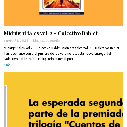
Midnight tales vol. 2 – Colectivo Bablet
enero 31, 2022
f
Malpaso reseña
e
Midnight tales vol.2 – Colectivo Bablet Midnight tales vol. 2 – Colectivo Bablet –
b
Tan fascinante como el primero de los volúmenes, esta nueva entrega del
r
Colectivo Bablet sigue incluyendo material para
e
Más
r
o
1
1
,
2
0
2
2