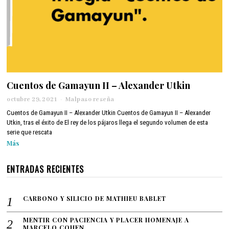
Cuentos de Gamayun II – Alexander Utkin
octubre 29, 2021
n
Malpaso reseña
o
Cuentos de Gamayun II – Alexander Utkin Cuentos de Gamayun II – Alexander
v
Utkin, tras el éxito de El rey de los pájaros llega el segundo volumen de esta
i
serie que rescata
e
Más
m
b
r
ENTRADAS RECIENTES
e
3
,
CARBONO Y SILICIO DE MATHIEU BABLET
2
0
2
MENTIR CON PACIENCIA Y PLACER HOMENAJE A
MARCELO COHEN
1