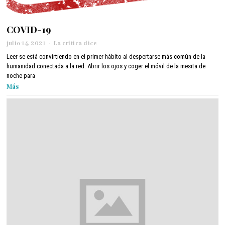
COVID-19
julio 14, 2021
j
La crítica dice
u
Leer se está convirtiendo en el primer hábito al despertarse más común de la
l
humanidad conectada a la red. Abrir los ojos y coger el móvil de la mesita de
i
noche para
o
Más
1
4
,
2
0
2
1