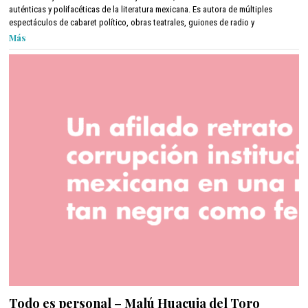
t
auténticas y polifacéticas de la literatura mexicana. Es autora de múltiples
u
espectáculos de cabaret político, obras teatrales, guiones de radio y
b
Más
r
e
1
4
,
2
0
2
1
Todo es personal – Malú Huacuja del Toro