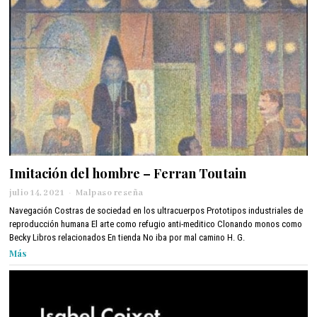
Imitación del hombre – Ferran Toutain
julio 14, 2021
a
Malpaso reseña
b
Navegación Costras de sociedad en los ultracuerpos Prototipos industriales de
r
reproducción humana El arte como refugio anti-meditico Clonando monos como
i
Becky Libros relacionados En tienda No iba por mal camino H. G.
l
Más
1
3
,
2
0