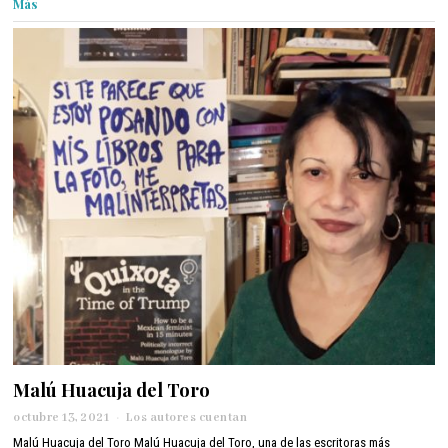
Más
r
e
2
1
,
2
0
2
1
Malú Huacuja del Toro
octubre 13, 2021
o
Los autores cuentan
c
Malú Huacuja del Toro Malú Huacuja del Toro, una de las escritoras más