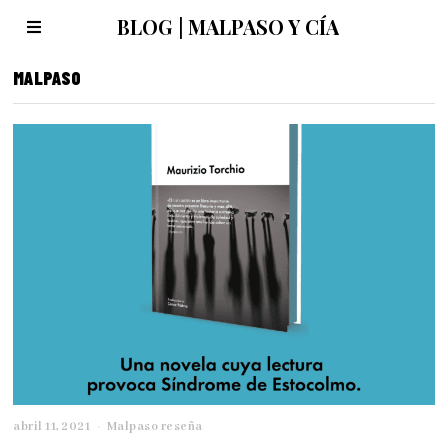
BLOG | MALPASO Y CÍA
MALPASO
abril 11, 2021
f
Malpaso reseña
e