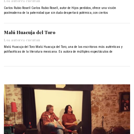
Los autores cuentan
1
4
Carlos Rubio Rosell Carlos Rubio Rosell, autor de Hijos perdidos, ofrece una visión
,
postmoderna de la paternidad que sin duda despertará polémica, con ciertos
2
0
2
Malú Huacuja del Toro
1
Los autores cuentan
Malú Huacuja del Toro Malú Huacuja del Toro, una de las escritoras más auténticas y
polifacéticas de la literatura mexicana. Es autora de múltiples espectáculos de