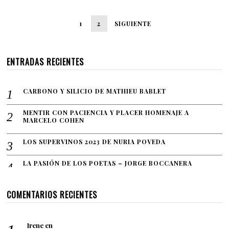
4
,
2
1
2
SIGUIENTE
0
2
1
ENTRADAS RECIENTES
CARBONO Y SILICIO DE MATHIEU BABLET
MENTIR CON PACIENCIA Y PLACER HOMENAJE A
MARCELO COHEN
LOS SUPERVINOS 2023 DE NURIA POVEDA
LA PASIÓN DE LOS POETAS – JORGE BOCCANERA
COMENTARIOS RECIENTES
Irene
en