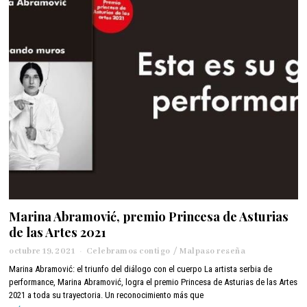
,
2
0
2
1
Marina Abramović, premio Princesa de Asturias
de las Artes 2021
octubre 19, 2021
o
Celebramos contigo
/
Malpaso reseña
c
Marina Abramović: el triunfo del diálogo con el cuerpo La artista serbia de
t
performance, Marina Abramović, logra el premio Princesa de Asturias de las Artes
u
2021 a toda su trayectoria. Un reconocimiento más que
b