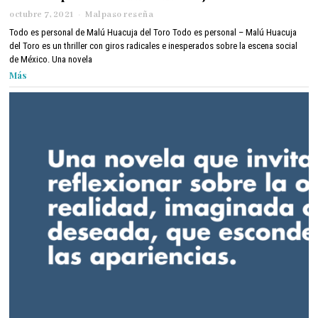
octubre 7, 2021
o
Malpaso reseña
c
Todo es personal de Malú Huacuja del Toro Todo es personal – Malú Huacuja
t
del Toro es un thriller con giros radicales e inesperados sobre la escena social
u
de México. Una novela
b
Más
r
e
7
,
2
0
2
1