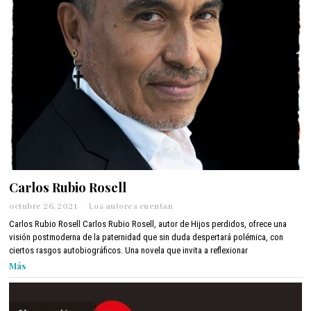
2
1
Carlos Rubio Rosell
octubre 26, 2021
o
Los autores cuentan
c
Carlos Rubio Rosell Carlos Rubio Rosell, autor de Hijos perdidos, ofrece una
t
visión postmoderna de la paternidad que sin duda despertará polémica, con
u
ciertos rasgos autobiográficos. Una novela que invita a reflexionar
b
Más
r
e
2
6