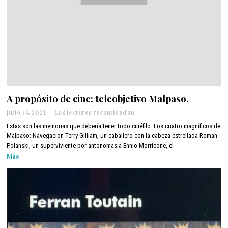
A propósito de cine: teleobjetivo Malpaso.
julio 14, 2021
j
Los lectores recomiendan
u
Estas son las memorias que debería tener todo cinéfilo. Los cuatro magníficos de
l
Malpaso: Navegación Terry Gilliam, un caballero con la cabeza estrellada Roman
i
Polanski, un superviviente por antonomasia Ennio Morricone, el
o
Más
1
4
,
2
0
2
1