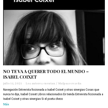
2
2
NO TE VA A QUERER TODO EL MUNDO –
ISABEL COIXET
julio 14, 2021
j
Los autores cuentan
/
Malpaso reseña
u
Navegación Entrevista ficcionada a Isabel Coixet y otras sinergias Cosas que
l
nunca te dije, Isabel Coixet Libros relacionados En tienda Entrevista ficcionada a
i
Isabel Coixet y otras sinergias Si el poeta checo
o
Más
1