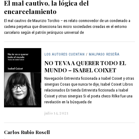
El mal cautivo, la lógica del
b
encarcelamiento
r
e
El mal cautivo de Maurizio Torchio – es relato conmovedor de un condenado a
r
cadena perpetua que disecciona las micro sociedades creadas en el entorno
o
carcelario según el patrón jerárquico universal de
9
,
2
0
LOS AUTORES CUENTAN
/
MALPASO RESEÑA
2
2
NO TE VA A QUERER TODO EL
MUNDO – ISABEL COIXET
Navegación Entrevista ficcionada a Isabel Coixet y otras
sinergias Cosas que nunca te dije, Isabel Coixet Libros
relacionados En tienda Entrevista ficcionada a Isabel
Coixet y otras sinergias Si el poeta checo Rilke fue una
revelación en la búsqueda de
julio 14, 2021
j
u
l
i
Carlos Rubio Rosell
o