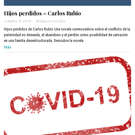
Hijos perdidos – Carlos Rubio
octubre 6, 2021
o
Malpaso reseña
c
Hijos perdidos de Carlos Rubio Una novela conmovedora sobre el conflicto de la
t
paternidad no deseada, el abandono y el perdón como posibilidad de salvación
u
en una familia desestructurada. Descubre la novela
b
Más
r
e
8
,
2
0
2
1