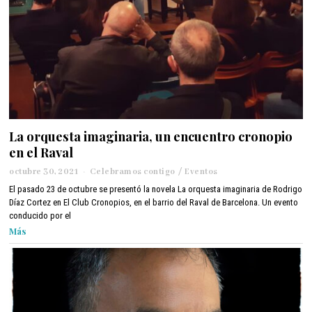
La orquesta imaginaria, un encuentro cronopio
en el Raval
octubre 30, 2021
o
Celebramos contigo
/
Eventos
c
El pasado 23 de octubre se presentó la novela La orquesta imaginaria de Rodrigo
t
Díaz Cortez en El Club Cronopios, en el barrio del Raval de Barcelona. Un evento
u
conducido por el
b
Más
r
e
3
0
,
2
0