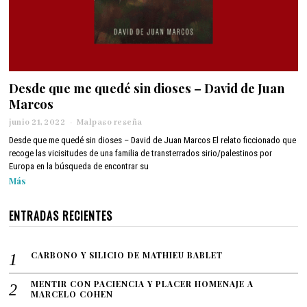
Desde que me quedé sin dioses – David de Juan
Marcos
junio 21, 2022
j
Malpaso reseña
u
Desde que me quedé sin dioses – David de Juan Marcos El relato ficcionado que
n
recoge las vicisitudes de una familia de transterrados sirio/palestinos por
i
Europa en la búsqueda de encontrar su
o
Más
2
2
,
ENTRADAS RECIENTES
2
0
2
CARBONO Y SILICIO DE MATHIEU BABLET
2
MENTIR CON PACIENCIA Y PLACER HOMENAJE A
MARCELO COHEN