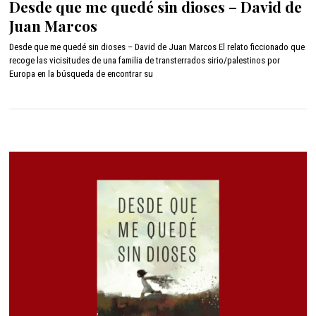
Desde que me quedé sin dioses – David de
n
Juan Marcos
i
o
Desde que me quedé sin dioses – David de Juan Marcos El relato ficcionado que
2
recoge las vicisitudes de una familia de transterrados sirio/palestinos por
2
Europa en la búsqueda de encontrar su
,
2
0
2
2