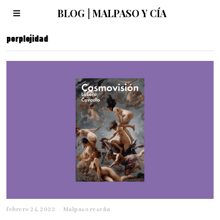
BLOG | MALPASO Y CÍA
perplejidad
febrero 24, 2022
a
Malpaso reseña
b