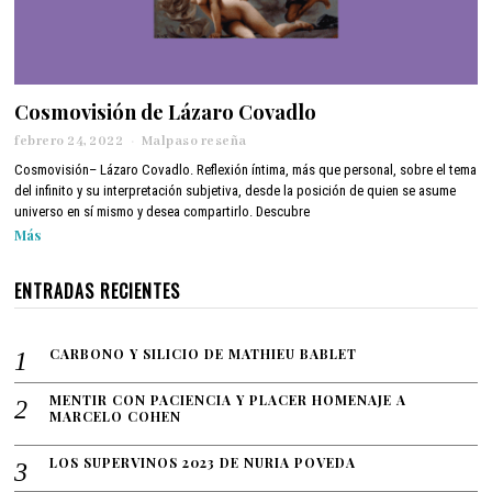
Cosmovisión de Lázaro Covadlo
febrero 24, 2022
a
Malpaso reseña
b
Cosmovisión– Lázaro Covadlo. Reflexión íntima, más que personal, sobre el tema
r
del infinito y su interpretación subjetiva, desde la posición de quien se asume
i
universo en sí mismo y desea compartirlo. Descubre
l
Más
1
2
,
ENTRADAS RECIENTES
2
0
2
CARBONO Y SILICIO DE MATHIEU BABLET
2
MENTIR CON PACIENCIA Y PLACER HOMENAJE A
MARCELO COHEN
LOS SUPERVINOS 2023 DE NURIA POVEDA