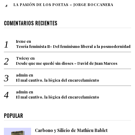
LA PASIÓN DE LOS POETAS – JORGE BOCCANERA
COMENTARIOS RECIENTES
Irene
en
Teoría feminista II– Del feminismo liberal a la posmodernidad
Twicsy
en
Desde que me quedé sin dioses – David de Juan Marcos
admin
en
El mal cautivo, la lógica del encarcelamiento
admin
en
El mal cautivo, la lógica del encarcelamiento
POPULAR
Carbono y Silicio de Mathieu Bablet