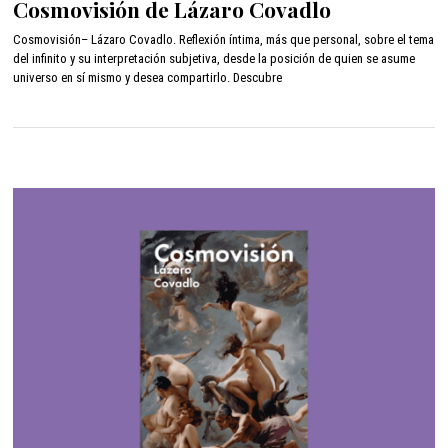
Cosmovisión de Lázaro Covadlo
r
i
Cosmovisión– Lázaro Covadlo. Reflexión íntima, más que personal, sobre el tema
l
del infinito y su interpretación subjetiva, desde la posición de quien se asume
1
universo en sí mismo y desea compartirlo. Descubre
2
,
2
0
2
2