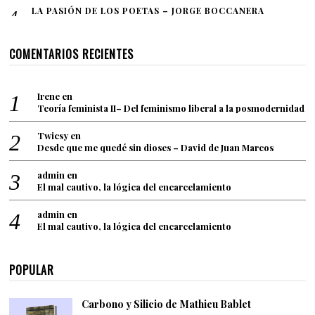
LA PASIÓN DE LOS POETAS – JORGE BOCCANERA
COMENTARIOS RECIENTES
Irene
en
Teoría feminista II– Del feminismo liberal a la posmodernidad
Twicsy
en
Desde que me quedé sin dioses – David de Juan Marcos
admin
en
El mal cautivo, la lógica del encarcelamiento
admin
en
El mal cautivo, la lógica del encarcelamiento
POPULAR
Carbono y Silicio de Mathieu Bablet