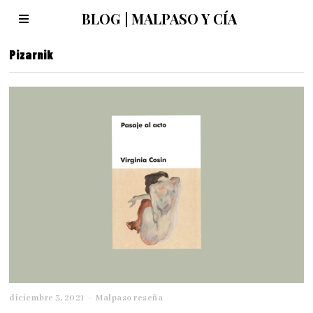
BLOG | MALPASO Y CÍA
Pizarnik
diciembre 3, 2021
d
Malpaso reseña
i