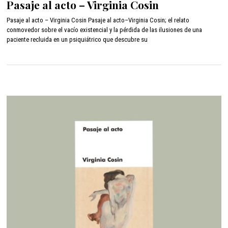
Pasaje al acto – Virginia Cosin
c
i
Pasaje al acto – Virginia Cosin Pasaje al acto–Virginia Cosin; el relato
e
conmovedor sobre el vacío existencial y la pérdida de las ilusiones de una
m
paciente recluida en un psiquiátrico que descubre su
b
r
e
3
,
2
0
2
1