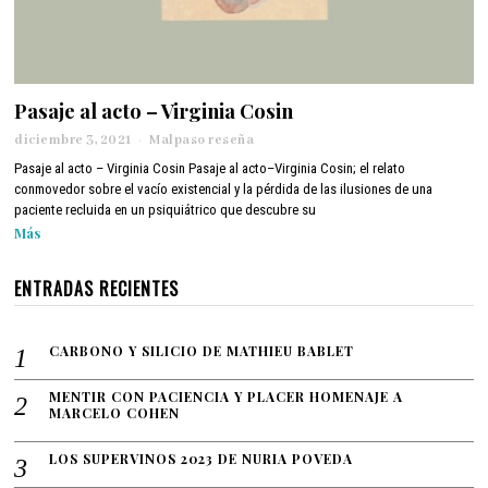
Pasaje al acto – Virginia Cosin
diciembre 3, 2021
d
Malpaso reseña
i
Pasaje al acto – Virginia Cosin Pasaje al acto–Virginia Cosin; el relato
c
conmovedor sobre el vacío existencial y la pérdida de las ilusiones de una
i
paciente recluida en un psiquiátrico que descubre su
e
Más
m
b
r
ENTRADAS RECIENTES
e
3
,
CARBONO Y SILICIO DE MATHIEU BABLET
2
0
2
MENTIR CON PACIENCIA Y PLACER HOMENAJE A
MARCELO COHEN
1
LOS SUPERVINOS 2023 DE NURIA POVEDA