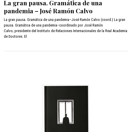
La gran pausa. Gramática de una
c
pandemia – José Ramón Calvo
i
e
La gran pausa. Gramática de una pandemia–José Ramón Calvo (coord.) La gran
m
pausa. Gramática de una pandemia–coordinado por José Ramón
b
Calvo; presidente del Instituto de Relaciones Internacionales de la Real Academia
r
e
de Doctores. El
2
1
,
2
0
2
1