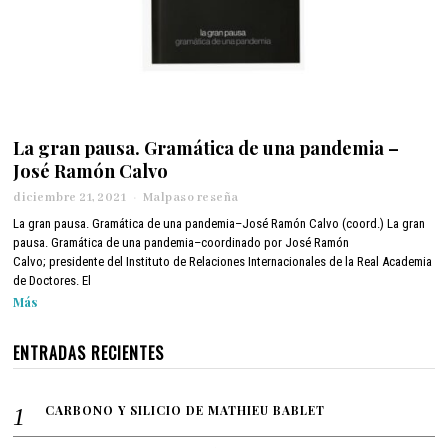
La gran pausa. Gramática de una pandemia –
José Ramón Calvo
diciembre 21, 2021
d
Malpaso reseña
i
La gran pausa. Gramática de una pandemia–José Ramón Calvo (coord.) La gran
c
pausa. Gramática de una pandemia–coordinado por José Ramón
i
Calvo; presidente del Instituto de Relaciones Internacionales de la Real Academia
e
de Doctores. El
m
Más
b
r
e
ENTRADAS RECIENTES
2
1
,
CARBONO Y SILICIO DE MATHIEU BABLET
2
0