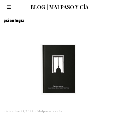
BLOG | MALPASO Y CÍA
psicología
diciembre 21, 2021
d
Malpaso reseña
i