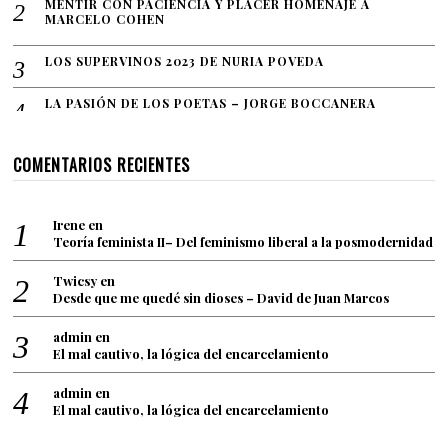
2
MENTIR CON PACIENCIA Y PLACER HOMENAJE A
MARCELO COHEN
1
LOS SUPERVINOS 2023 DE NURIA POVEDA
LA PASIÓN DE LOS POETAS – JORGE BOCCANERA
COMENTARIOS RECIENTES
Irene
en
Teoría feminista II– Del feminismo liberal a la posmodernidad
Twicsy
en
Desde que me quedé sin dioses – David de Juan Marcos
admin
en
El mal cautivo, la lógica del encarcelamiento
admin
en
El mal cautivo, la lógica del encarcelamiento