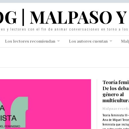
G | MALPASO Y
res y lectores con el fin de animar conversaciones en torno a lo
Los lectores recomiendan
Los autores cuentan
Mal
Teoría femin
De los deba
género al
multicultur
Malpaso reseñ
Teoría feminista III
Ana de Miguel Tercer
feminista que incluy