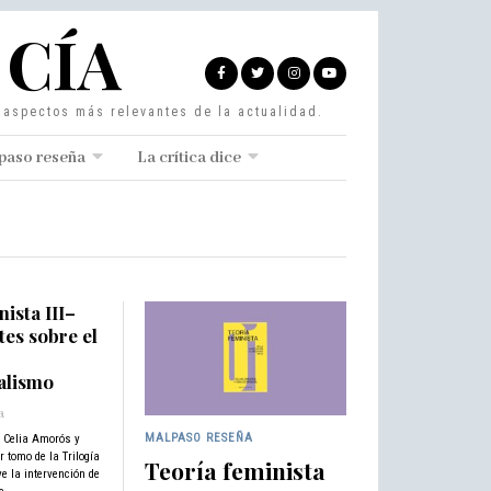
 CÍA
s aspectos más relevantes de la actualidad.
paso reseña
La crítica dice
ista III–
tes sobre el
alismo
a
MALPASO RESEÑA
– Celia Amorós y
 tomo de la Trilogía
Teoría feminista
e la intervención de