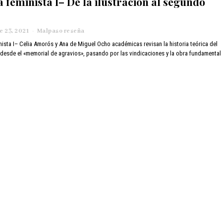
a feminista I– De la ilustración al segundo
e
2
4
 23, 2021
n
Malpaso reseña
,
o
nista I– Celia Amorós y Ana de Miguel Ocho académicas revisan la historia teórica del
2
v
0
desde el «memorial de agravios», pasando por las vindicaciones y la obra fundamental
i
2
e
1
m
b
r
e
2
4
,
2
0
2
1