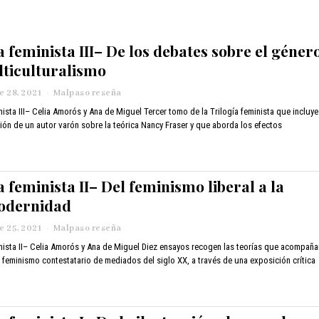
a feminista III– De los debates sobre el géner
lticulturalismo
 28, 2021
n
Malpaso reseña
o
nista III– Celia Amorós y Ana de Miguel Tercer tomo de la Trilogía feminista que incluye
v
ción de un autor varón sobre la teórica Nancy Fraser y que aborda los efectos
i
e
m
b
 feminista II– Del feminismo liberal a la
r
e
odernidad
2
4
 25, 2021
n
Malpaso reseña
,
o
nista II– Celia Amorós y Ana de Miguel Diez ensayos recogen las teorías que acompaña
2
v
0
 feminismo contestatario de mediados del siglo XX, a través de una exposición crítica
i
2
e
1
m
b
r