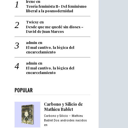
Irene
en
Teoría feminista II– Del feminismo
liberal a la posmodernidad
Twicsy
en
Desde que me quedé sin dioses –
David de Juan Marcos
admin
en
El mal cautivo, la lógica del
encarcelamiento
admin
en
El mal cautivo, la lógica del
encarcelamiento
POPULAR
Carbono y Silicio de
Mathieu Bablet
Carbono y Silicio – Mathieu
Bablet Dos androides nacidos
en