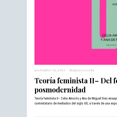
noviembre 25, 2021
n
Malpaso reseña
o
Teoría feminista II– Del f
v
i
posmodernidad
e
m
Teoría feminista II– Celia Amorós y Ana de Miguel Diez ensa
b
contestatario de mediados del siglo XX, a través de una expo
r
e
2