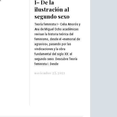
e
I– De la
ilustración al
segundo sexo
Teoría feminista I– Celia Amorós y
Ana de Miguel Ocho académicas
revisan la historia teórica del
feminismo, desde el «memorial de
agravios», pasando por las
vindicaciones y la obra
fundamental del siglo XX: el
segundo sexo. Descubre Teoría
feminista I. Desde
noviembre 23, 2021
n
o
v
i
e
m
b
r
e
2