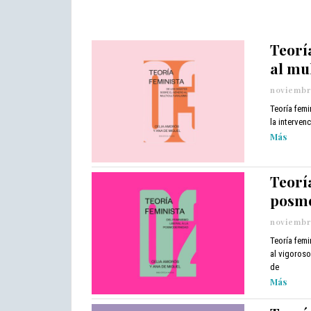
4
,
2
0
Teorí
2
al mu
1
noviembre
Teoría femi
la interven
Más
Teoría
posm
noviembre
Teoría femi
al vigoroso
de
Más