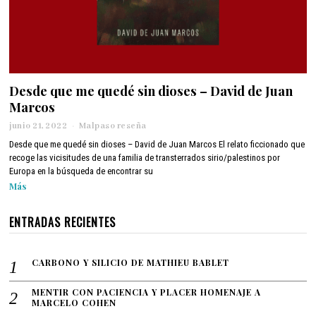
Desde que me quedé sin dioses – David de Juan
Marcos
junio 21, 2022
j
Malpaso reseña
u
Desde que me quedé sin dioses – David de Juan Marcos El relato ficcionado que
n
recoge las vicisitudes de una familia de transterrados sirio/palestinos por
i
Europa en la búsqueda de encontrar su
o
Más
2
2
,
ENTRADAS RECIENTES
2
0
2
CARBONO Y SILICIO DE MATHIEU BABLET
2
MENTIR CON PACIENCIA Y PLACER HOMENAJE A
MARCELO COHEN