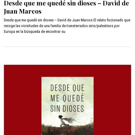
Desde que me quedé sin dioses – David de
n
Juan Marcos
i
o
Desde que me quedé sin dioses – David de Juan Marcos El relato ficcionado que
2
recoge las vicisitudes de una familia de transterrados sirio/palestinos por
2
Europa en la búsqueda de encontrar su
,
2
0
2
2