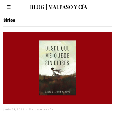
BLOG | MALPASO Y CÍA
Sirios
junio 21, 2022
j
Malpaso reseña
u