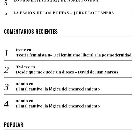
LOS SUPERVINOS 2023 DE NURIA POVEDA
LA PASIÓN DE LOS POETAS – JORGE BOCCANERA
COMENTARIOS RECIENTES
Irene
en
Teoría feminista II– Del feminismo liberal a la posmodernidad
Twicsy
en
Desde que me quedé sin dioses – David de Juan Marcos
admin
en
El mal cautivo, la lógica del encarcelamiento
admin
en
El mal cautivo, la lógica del encarcelamiento
POPULAR