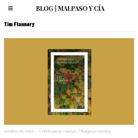
BLOG | MALPASO Y CÍA
Tim Flannery
octubre 16, 2021
m
Celebramos contigo
/
Malpaso reseña
a