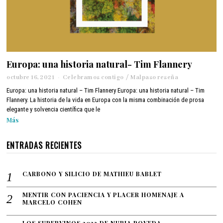
Europa: una historia natural- Tim Flannery
octubre 16, 2021
m
Celebramos contigo
/
Malpaso reseña
a
Europa: una historia natural – Tim Flannery Europa: una historia natural – Tim
y
Flannery. La historia de la vida en Europa con la misma combinación de prosa
o
elegante y solvencia científica que le
9
Más
,
2
0
ENTRADAS RECIENTES
2
2
CARBONO Y SILICIO DE MATHIEU BABLET
MENTIR CON PACIENCIA Y PLACER HOMENAJE A
MARCELO COHEN