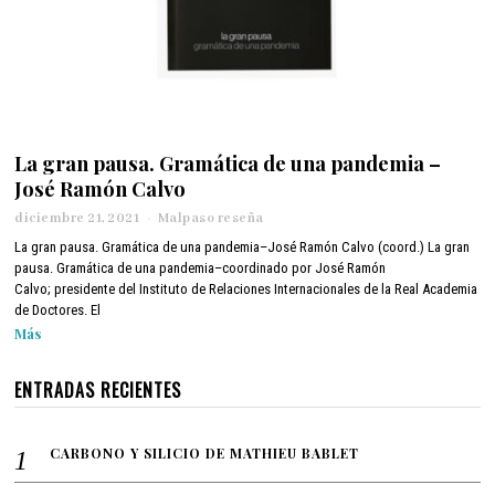
La gran pausa. Gramática de una pandemia –
José Ramón Calvo
diciembre 21, 2021
d
Malpaso reseña
i
La gran pausa. Gramática de una pandemia–José Ramón Calvo (coord.) La gran
c
pausa. Gramática de una pandemia–coordinado por José Ramón
i
Calvo; presidente del Instituto de Relaciones Internacionales de la Real Academia
e
de Doctores. El
m
Más
b
r
e
ENTRADAS RECIENTES
2
1
,
CARBONO Y SILICIO DE MATHIEU BABLET
2
0