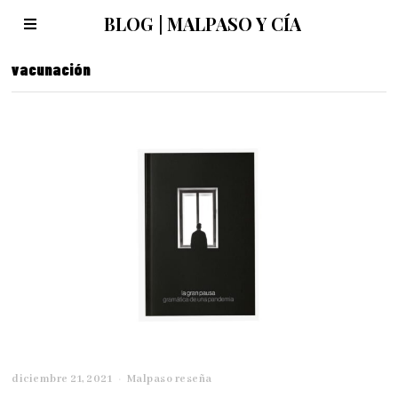
BLOG | MALPASO Y CÍA
vacunación
diciembre 21, 2021
d
Malpaso reseña
i