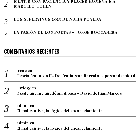
2
MENTIR CON PACIENCIA Y PLACER HOMENAJE A
MARCELO COHEN
1
LOS SUPERVINOS 2023 DE NURIA POVEDA
LA PASIÓN DE LOS POETAS – JORGE BOCCANERA
COMENTARIOS RECIENTES
Irene
en
Teoría feminista II– Del feminismo liberal a la posmodernidad
Twicsy
en
Desde que me quedé sin dioses – David de Juan Marcos
admin
en
El mal cautivo, la lógica del encarcelamiento
admin
en
El mal cautivo, la lógica del encarcelamiento