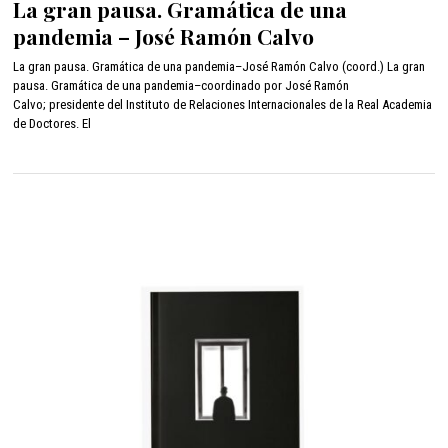
La gran pausa. Gramática de una
c
pandemia – José Ramón Calvo
i
e
La gran pausa. Gramática de una pandemia–José Ramón Calvo (coord.) La gran
m
pausa. Gramática de una pandemia–coordinado por José Ramón
b
Calvo; presidente del Instituto de Relaciones Internacionales de la Real Academia
r
e
de Doctores. El
2
1
,
2
0
2
1