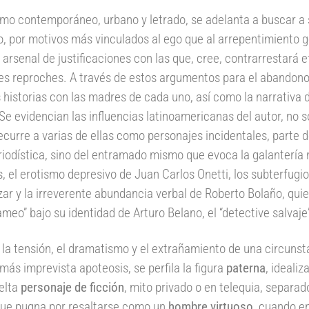
mo contemporáneo, urbano y letrado, se adelanta a buscar a 
, por motivos más vinculados al ego que al arrepentimiento 
arsenal de justificaciones con las que, cree, contrarrestará
es reproches. A través de estos argumentos para el abandono
 historias con las madres de cada uno, así como la narrativa
 Se evidencian las influencias latinoamericanas del autor, no so
ecurre a varias de ellas como personajes incidentales, parte d
riodística, sino del entramado mismo que evoca la galantería 
, el erotismo depresivo de Juan Carlos Onetti, los subterfugi
zar y la
irreverente abundancia verbal de Roberto Bolaño, quie
eo” bajo su identidad de Arturo Belano, el “detective salvaje
la tensión, el dramatismo y el extrañamiento de una circuns
 más imprevista apoteosis, se perfila la figura
paterna
, idealiz
elta
personaje de ficción
, mito privado o en telequia, separad
que pugna por resaltarse como un
hombre virtuoso
, cuando en