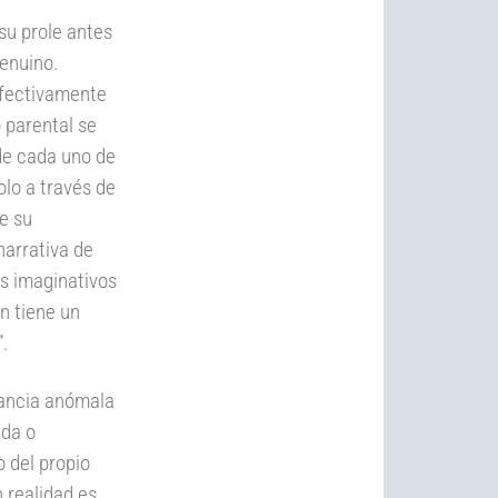
su prole antes
genuino.
 efectivamente
 parental se
 de cada uno de
lo a través de
e su
narrativa de
os imaginativos
n tiene un
”.
tancia anómala
ada o
o del propio
 realidad es