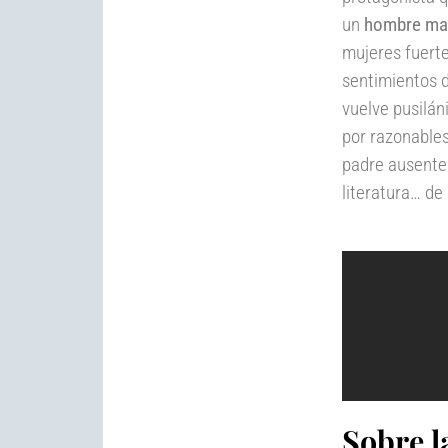
un
hombre ma
mujeres fuerte
sentimientos d
vuelve pusilá
por razonables
padre ausente
literatura… d
Sobre l