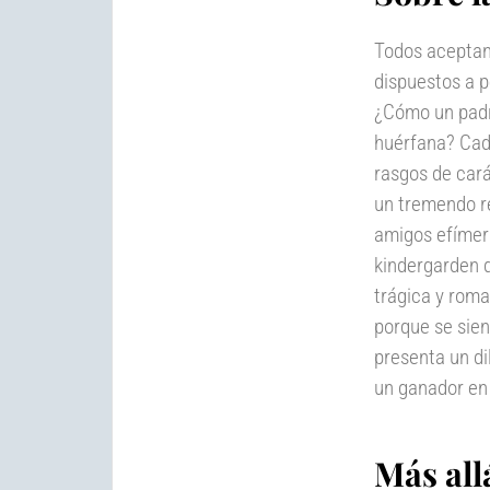
Todos aceptan 
dispuestos a p
¿Cómo un padr
huérfana? Ca
rasgos de cara
un tremendo re
amigos efímer
kindergarden q
trágica y rom
porque se sien
presenta un di
un ganador en 
Más all