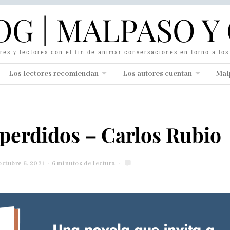
OG | MALPASO Y 
res y lectores con el fin de animar conversaciones en torno a lo
Los lectores recomiendan
Los autores cuentan
Mal
 perdidos – Carlos Rubio
octubre 6, 2021
o
6 minutos de lectura
c
t
u
b
r
e
8