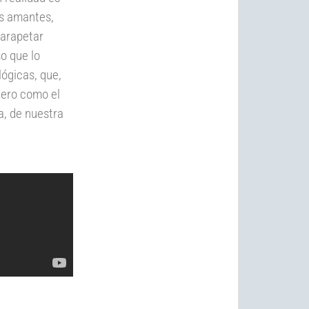
us amantes,
parapetar
so que lo
ógicas, que,
tero como el
a, de nuestra