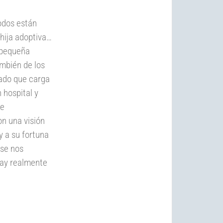
odos están
 hija adoptiva…
 pequeña
mbién de los
tado que carga
 hospital y
de
n una visión
y a su fortuna
 se nos
¿Hay realmente