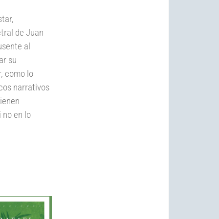
tar,
ctral de Juan
usente al
ar su
r, como lo
lcos narrativos
tienen
 no en lo