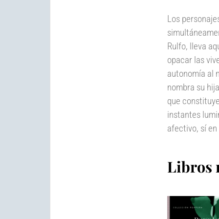
Los personaje
simultáneamen
Rulfo, lleva aq
opacar las viv
autonomía al 
nombra su hija
que constituye
instantes lumin
afectivo, sí en 
Libros 