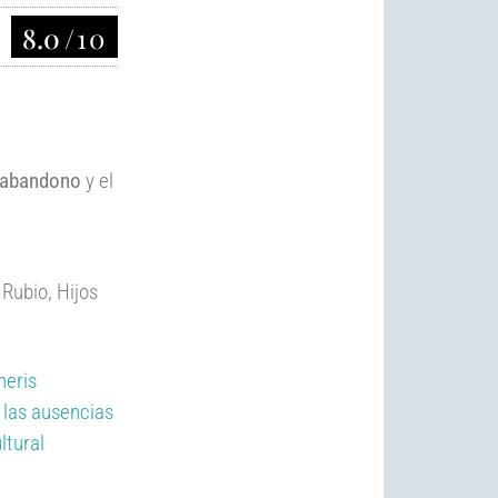
8.0
/10
abandono
y el
Rubio, Hijos
neris
e las ausencias
ultural