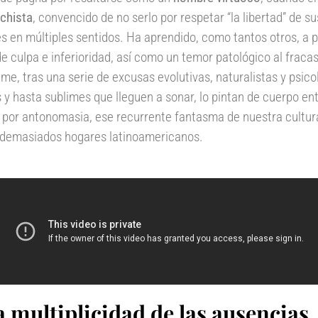
chista
, convencido de no serlo por respetar “la libertad” de s
s en múltiples sentidos. Ha aprendido, como tantos otros, a 
e culpa e inferioridad, así como un temor patológico al fraca
nime, tras una
serie de excusas evolutivas, naturalistas y psicol
 y hasta sublimes que lleguen a sonar, lo pintan de cuerpo en
 por antonomasia, ese recurrente fantasma de nuestra cultur
e demasiados hogares latinoamericanos.
a multiplicidad de las ausencias