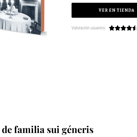
VER EN TIENDA




Valoración usuarios:
 de familia sui géneris