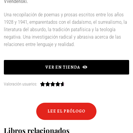
Vvendenski.
Una recopilación de poemas y prosas escritos entre los años
1928 y 1941, emparentados con el dadaísmo, el surrealismo, la
literatura del absurdo, la tradición patafísica y la teología
negativa. Una investigación radical y abrasiva acerca de las
relaciones entre lenguaje y realidad.
VER EN TIENDA
Valoración usuarios:





LEE EL PRÓLOGO
Libros relacionados