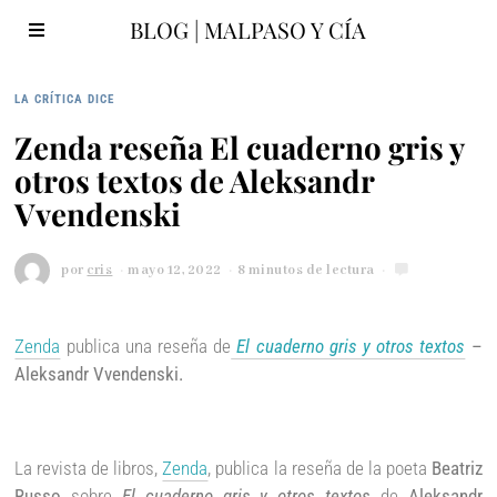
BLOG | MALPASO Y CÍA
LA CRÍTICA DICE
Zenda reseña El cuaderno gris y
otros textos de Aleksandr
Vvendenski
por
cris
mayo 12, 2022
j
8 minutos de lectura
u
n
i
Zenda
publica una reseña de
El cuaderno gris y otros textos
–
o
6
Aleksandr Vvendenski.
,
2
0
2
La revista de libros,
Zenda
, publica la reseña de la poeta
Beatriz
2
Russo
sobre
El cuaderno gris y otros textos
de
Aleksandr