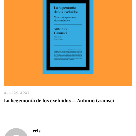
abril 20, 2022
a
b
La hegemonía de los excluidos — Antonio Gramsci
r
i
l
2
8
cris
,