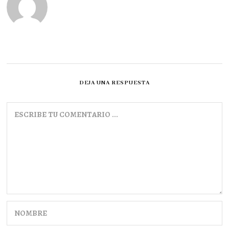
2
0
2
2
DEJA UNA RESPUESTA