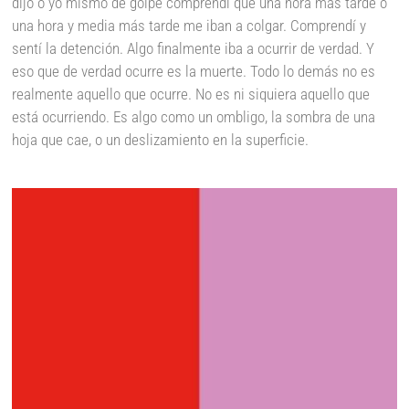
dijo o yo mismo de golpe comprendí que una hora más tarde o
una hora y media más tarde me iban a colgar. Comprendí y
sentí la detención. Algo finalmente iba a ocurrir de verdad. Y
eso que de verdad ocurre es la muerte. Todo lo demás no es
realmente aquello que ocurre. No es ni siquiera aquello que
está ocurriendo. Es algo como un ombligo, la sombra de una
hoja que cae, o un deslizamiento en la superficie.