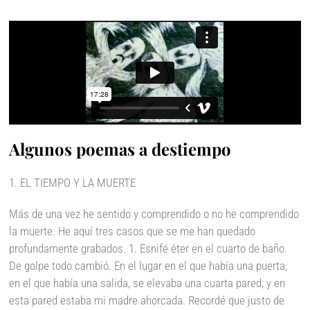
Algunos poemas a destiempo
1. EL TIEMPO Y LA MUERTE
Más de una vez he sentido y comprendido o no he comprendido
la muerte. He aquí tres casos que se me han quedado
profundamente grabados. 1. Esnifé éter en el cuarto de baño.
De golpe todo cambió. En
el lugar en el que había una puerta,
en el que había una salida, se elevaba una cuarta pared, y en
esta pared estaba mi madre ahorcada. Recordé que justo de