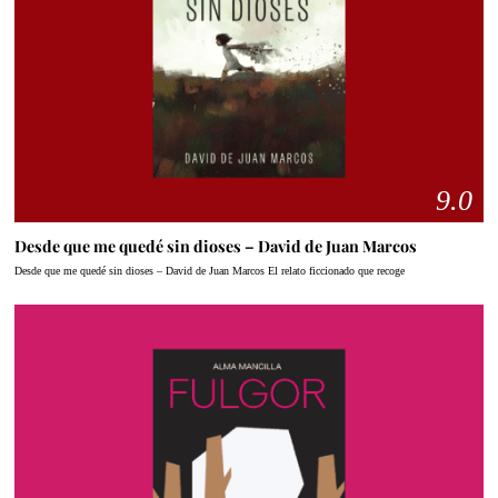
9.0
Desde que me quedé sin dioses – David de Juan Marcos
Desde que me quedé sin dioses – David de Juan Marcos El relato ficcionado que recoge