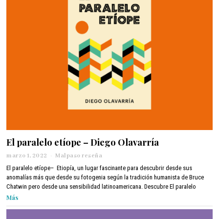
2
El paralelo etíope – Diego Olavarría
marzo 1, 2022
a
Malpaso reseña
b
El paralelo etíope– Etiopía, un lugar fascinante para descubrir desde sus
r
anomalías más que desde su fotogenia según la tradición humanista de Bruce
i
Chatwin pero desde una sensibilidad latinoamericana. Descubre El paralelo
l
Más
1
2
,