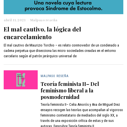
abril 11, 2021
f
Malpaso reseña
e
El mal cautivo, la lógica del
b
encarcelamiento
r
e
El mal cautivo de Maurizio Torchio – es relato conmovedor de un condenado a
r
cadena perpetua que disecciona las micro sociedades creadas en el entorno
o
carcelario según el patrón jerárquico universal de
9
,
2
0
MALPASO RESEÑA
2
2
Teoría feminista II– Del
feminismo liberal a la
posmodernidad
Teoría feminista II– Celia Amorós y Ana de Miguel Diez
ensayos recogen las teorías que acompañan al vigoroso
feminismo contestatario de mediados del siglo XX, a
través de una exposición crítica de estas y de sus
autoras. Descubre Teoría feminista II.