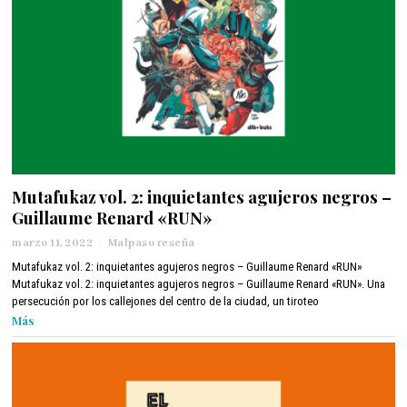
Mutafukaz vol. 2: inquietantes agujeros negros –
Guillaume Renard «RUN»
marzo 11, 2022
m
Malpaso reseña
a
Mutafukaz vol. 2: inquietantes agujeros negros – Guillaume Renard «RUN»
r
Mutafukaz vol. 2: inquietantes agujeros negros – Guillaume Renard «RUN». Una
z
persecución por los callejones del centro de la ciudad, un tiroteo
o
Más
1
1
,
2
0
2