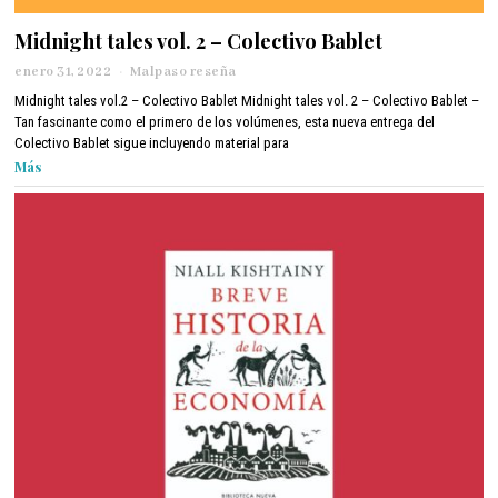
Midnight tales vol. 2 – Colectivo Bablet
enero 31, 2022
f
Malpaso reseña
e
Midnight tales vol.2 – Colectivo Bablet Midnight tales vol. 2 – Colectivo Bablet –
b
Tan fascinante como el primero de los volúmenes, esta nueva entrega del
r
Colectivo Bablet sigue incluyendo material para
e
Más
r
o
1
1
,
2
0
2
2