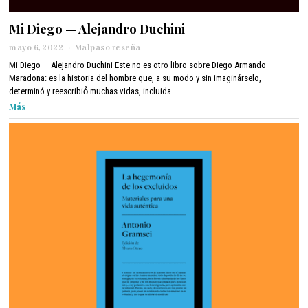
Mi Diego — Alejandro Duchini
mayo 6, 2022
m
Malpaso reseña
a
Mi Diego — Alejandro Duchini Este no es otro libro sobre Diego Armando
y
Maradona: es la historia del hombre que, a su modo y sin imaginárselo,
o
determinó y reescribió́ muchas vidas, incluida
6
Más
,
2
0
2
2