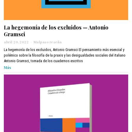
La hegemonía de los excluidos — Antonio
Gramsci
abril 20, 2022
a
Malpaso reseña
b
La hegemonía de los excluidos, Antonio Gramsci El pensamiento más esencial y
r
polémico sobre la filosofía de la praxis y las desigualdades sociales del italiano
i
Antonio Gramsci, tomada de los cuadernos escritos
l
Más
2
8
,
2
0
2
2