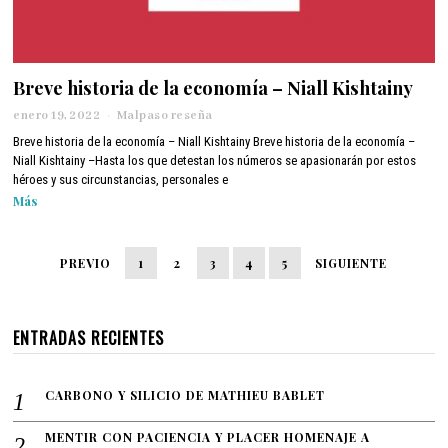
Breve historia de la economía – Niall Kishtainy
enero 19, 2022
e
Malpaso reseña
n
Breve historia de la economía – Niall Kishtainy Breve historia de la economía –
e
Niall Kishtainy –Hasta los que detestan los números se apasionarán por estos
r
héroes y sus circunstancias, personales e
o
Más
1
9
,
2
PREVIO
1
2
3
4
5
SIGUIENTE
0
2
2
ENTRADAS RECIENTES
CARBONO Y SILICIO DE MATHIEU BABLET
MENTIR CON PACIENCIA Y PLACER HOMENAJE A