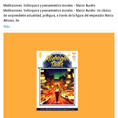
e
Meditaciones. Soliloquios y pensamientos morales – Marco Aurelio
b
Meditaciones. Soliloquios y pensamientos morales – Marco Aurelio. Un clásico
r
de sorprendente actualidad, prefigura, a través de la figura del emperador Marco
e
Antonio, de
r
Más
o
9
,
2
0
2
2