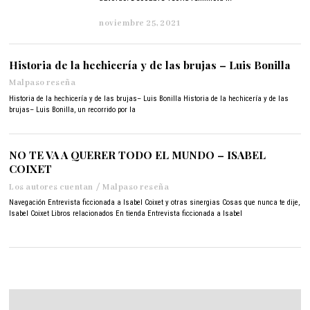
noviembre 25, 2021
n
o
v
i
Historia de la hechicería y de las brujas – Luis Bonilla
e
Malpaso reseña
m
b
Historia de la hechicería y de las brujas– Luis Bonilla Historia de la hechicería y de las
r
brujas– Luis Bonilla, un recorrido por la
e
2
4
NO TE VA A QUERER TODO EL MUNDO – ISABEL
,
COIXET
2
0
Los autores cuentan
/
Malpaso reseña
2
Navegación Entrevista ficcionada a Isabel Coixet y otras sinergias Cosas que nunca te dije,
1
Isabel Coixet Libros relacionados En tienda Entrevista ficcionada a Isabel