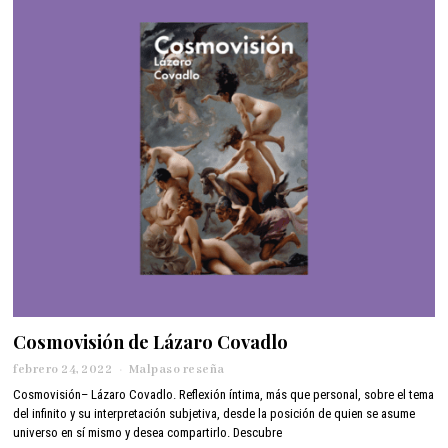
2
0
2
2
Cosmovisión de Lázaro Covadlo
febrero 24, 2022
a
Malpaso reseña
b
Cosmovisión– Lázaro Covadlo. Reflexión íntima, más que personal, sobre el tema
r
del infinito y su interpretación subjetiva, desde la posición de quien se asume
i
universo en sí mismo y desea compartirlo. Descubre
l