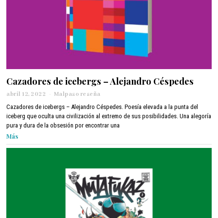
Cazadores de icebergs – Alejandro Céspedes
abril 12, 2022
a
Malpaso reseña
b
Cazadores de icebergs – Alejandro Céspedes. Poesía elevada a la punta del
r
iceberg que oculta una civilización al extremo de sus posibilidades. Una alegoría
i
pura y dura de la obsesión por encontrar una
l
Más
1
2
,
2
0
2
2