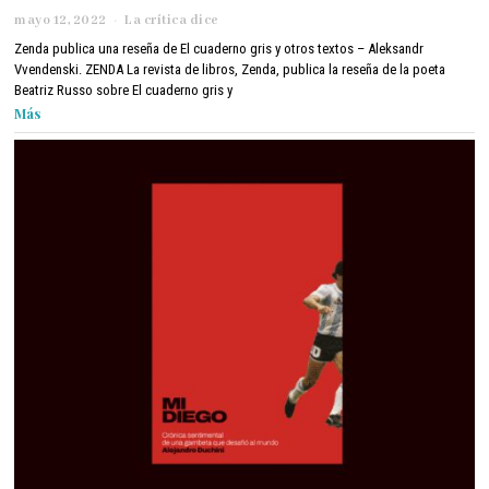
mayo 12, 2022
j
La crítica dice
u
Zenda publica una reseña de El cuaderno gris y otros textos – Aleksandr
n
Vvendenski. ZENDA La revista de libros, Zenda, publica la reseña de la poeta
i
Beatriz Russo sobre El cuaderno gris y
o
Más
6
,
2
0
2
2