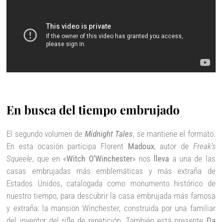
En busca del tiempo embrujado
El segundo volumen de
Midnight Tales
, se mantiene el formato.
En esta ocasión participa Florent
Madoux
, autor de
Freak’s
Squeele
, que en «
Witch O’Winchester
» nos
lleva
a una de las
casas embrujadas más emblemáticas y más extraña de
Estados Unidos, catalogada como monumento histórico de
nuestro tiempo, para descubrir la casa embrujada más famosa
y extraña: la mansión Winchester, construida por una familiar
del inventor del rifle de repetición. También está presente
Da