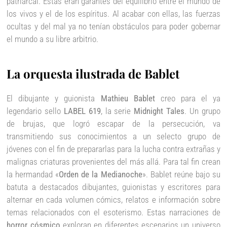
patriarcal. Estas eran garantes del equilibrio entre el mundo de
los vivos y el de los espíritus. Al acabar con ellas, las fuerzas
ocultas y del mal ya no tenían obstáculos para poder gobernar
el mundo a su libre arbitrio.
La orquesta ilustrada de Bablet
El dibujante y guionista
Mathieu Bablet
creo para el ya
legendario sello
LABEL 619
, la serie
Midnight Tales
. Un grupo
de brujas, que logró escapar de la persecución, va
transmitiendo sus conocimientos a un selecto grupo de
jóvenes con el fin de prepararlas para la lucha contra extrañas y
malignas criaturas provenientes del más allá. Para tal fin crean
la hermandad «
Orden de la Medianoche
». Bablet reúne bajo su
batuta a destacados dibujantes, guionistas y escritores para
alternar en cada volumen cómics, relatos e información sobre
temas relacionados con el esoterismo. Estas narraciones de
horror cósmico
exploran en diferentes escenarios un universo