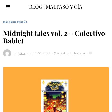
BLOG | MALPASO Y CÍA
MALPASO RESEÑA
Midnight tales vol. 2 – Colectivo
Bablet
por
cris
enero 31, 2022
f
7 minutos de lectura
e
b
r
e
r
o
1
1
,
2
0
2
2