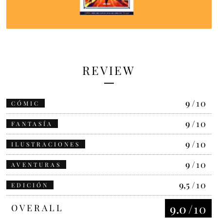
REVIEW
9
/10
CÓMIC
9
/10
FANTASÍA
9
/10
ILUSTRACIONES
9
/10
AVENTURAS
9,5
/10
EDICIÓN
9.0
/10
OVERALL