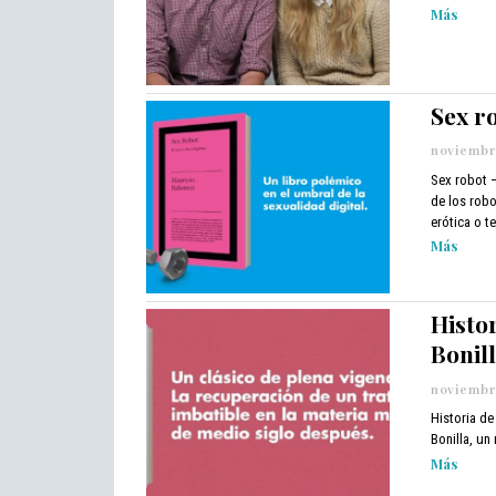
Más
Sex r
noviembre
Sex robot –
de los rob
erótica o t
Más
Histor
Bonil
noviembre
Historia de
Bonilla, un
Más