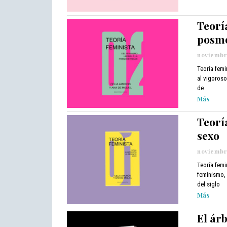
Teoría
posm
noviembre
Teoría femi
al vigoroso
de
Más
Teorí
sexo
noviembre
Teoría femi
feminismo, 
del siglo
Más
El árb