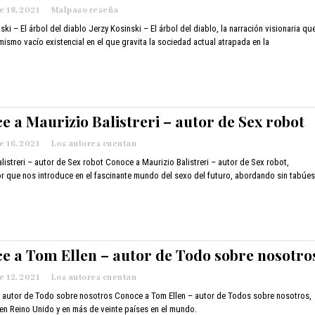
2
 18, 2021
a
Malpaso reseña
4
b
ski – El árbol del diablo Jerzy Kosinski – El árbol del diablo, la narración visionaria qu
,
r
 mismo vacío existencial en el que gravita la sociedad actual atrapada en la
2
i
0
l
2
1
1
2
,
2
e a Maurizio Balistreri – autor de Sex robot
0
2
 16, 2021
n
Los autores cuentan
2
o
listreri – autor de Sex robot Conoce a Maurizio Balistreri – autor de Sex robot,
v
r que nos introduce en el fascinante mundo del sexo del futuro, abordando sin tabúe
i
e
m
b
r
e
e a Tom Ellen – autor de Todo sobre nosotro
1
6
 12, 2021
n
Los autores cuentan
,
o
– autor de Todo sobre nosotros Conoce a Tom Ellen – autor de Todos sobre nosotros,
2
v
0
en Reino Unido y en más de veinte países en el mundo.