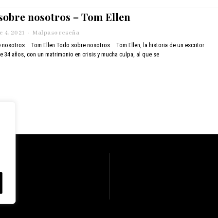
b
sobre nosotros – Tom Ellen
r
e
1
 4, 2021
n
Malpaso reseña
0
o
nosotros – Tom Ellen Todo sobre nosotros – Tom Ellen, la historia de un escritor
,
v
e 34 años, con un matrimonio en crisis y mucha culpa, al que se
2
i
0
e
2
m
1
b
r
e
4
,
2
0
2
1