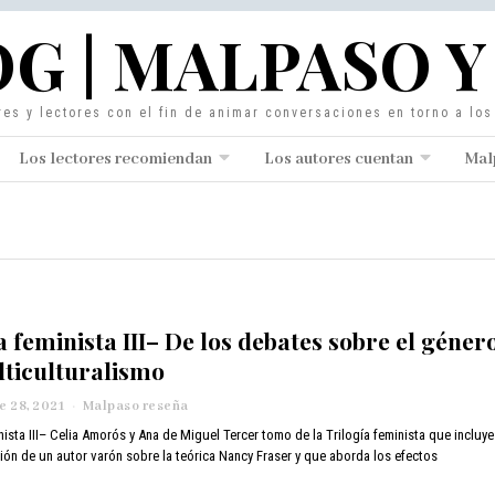
G | MALPASO Y
res y lectores con el fin de animar conversaciones en torno a lo
Los lectores recomiendan
Los autores cuentan
Mal
a feminista III– De los debates sobre el géner
lticulturalismo
 28, 2021
n
Malpaso reseña
o
nista III– Celia Amorós y Ana de Miguel Tercer tomo de la Trilogía feminista que incluye
v
ción de un autor varón sobre la teórica Nancy Fraser y que aborda los efectos
i
e