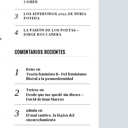
COHEN
LOS SUPERVINOS 2023 DE NURIA
POVEDA
LA PASIÓN DE LOS POETAS –
JORGE BOCCANERA
n
COMENTARIOS RECIENTES
Irene
en
Teoría feminista II– Del feminismo
liberal a la posmodernidad
Twicsy
en
Desde que me quedé sin dioses –
David de Juan Marcos
admin
en
El mal cautivo, la lógica del
encarcelamiento