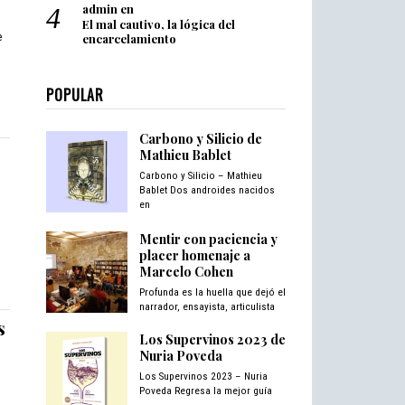
admin
en
El mal cautivo, la lógica del
e
encarcelamiento
POPULAR
Carbono y Silicio de
Mathieu Bablet
Carbono y Silicio – Mathieu
Bablet Dos androides nacidos
en
s
Mentir con paciencia y
placer homenaje a
Marcelo Cohen
Profunda es la huella que dejó el
narrador, ensayista, articulista
s
Los Supervinos 2023 de
Nuria Poveda
Los Supervinos 2023 – Nuria
Poveda Regresa la mejor guía