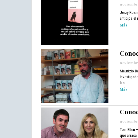
noviembre
Jerzy Kosin
anticipa el
Más
Conoc
noviembre
Maurizio Ba
investigado
las
Más
Conoc
noviembre
Tom Ellen 
que arrasa 