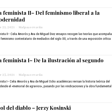
m
b
 feminista II– Del feminismo liberal a la
r
e
odernidad
2
4
 25, 2021
n
Malpaso reseña
,
o
nista II– Celia Amorós y Ana de Miguel Diez ensayos recogen las teorías que acompaña
2
v
0
 feminismo contestatario de mediados del siglo XX, a través de una exposición crítica
i
2
e
1
m
b
a feminista I– De la ilustración al segundo
r
e
2
4
 23, 2021
n
Malpaso reseña
,
o
nista I– Celia Amorós y Ana de Miguel Ocho académicas revisan la historia teórica del
2
v
0
desde el «memorial de agravios», pasando por las vindicaciones y la obra fundamental
i
2
e
1
m
b
ol del diablo – Jerzy Kosinski
r
e