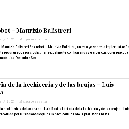
i
2
e
1
m
b
r
e
obot – Maurizio Balistreri
1
1
 9, 2021
n
Malpaso reseña
,
o
 Maurizio Balistreri Sex robot – Maurizio Balistreri, un ensayo sobre la implementació
2
v
0
ots programados para cohabitar sexualmente con humanos y ejercer cualquier práctica
i
2
erapéutica. Descubre Sex
e
1
m
b
r
e
ia de la hechicería y de las brujas – Luis
1
la
0
,
 6, 2021
n
Malpaso reseña
2
o
0
 la hechicería y de las brujas– Luis Bonilla Historia de la hechicería y de las brujas– Lui
v
2
 recorrido por la fenomenología de la hechicería desde la prehistoria hasta
i
1
e
m